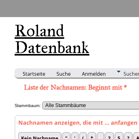
Roland
Datenbank
Startseite
Suche
Anmelden
Suche
Liste der Nachnamen: Beginnt mit *
Stammbaum:
Nachnamen anzeigen, die mit ... anfangen
Kein Nachname
"
'
(
*
.
2
5
?