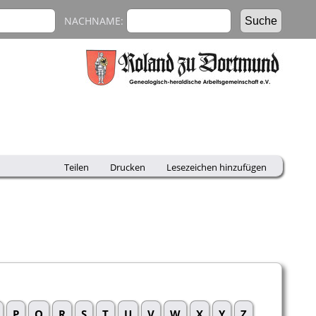
NACHNAME:
Teilen
Drucken
Lesezeichen hinzufügen
P
Q
R
S
T
U
V
W
X
Y
Z