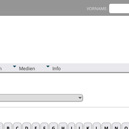
VORNAME:
n
Medien
Info
A
B
C
D
E
F
G
H
I
J
K
L
M
N
O