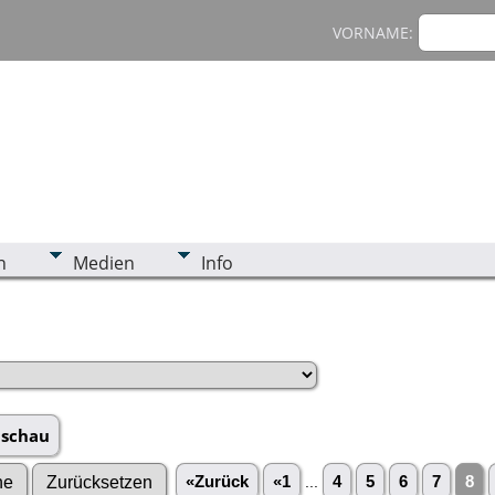
VORNAME:
n
Medien
Info
aschau
«Zurück
«1
...
4
5
6
7
8