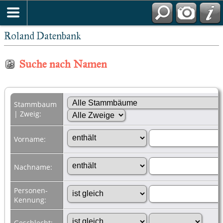
Roland Datenbank
Suche nach Namen
Stammbaum
| Zweig:
Vorname:
Nachname:
Personen-
Kennung:
Geschlecht: