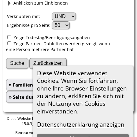
Anklicken zum Einblenden
Verknüpfen mit:
Ergebnisse pro Seite:
Zeige Todestag/Beerdigungsangaben
Zeige Partner. Dubletten werden gezeigt, wenn
eine Person mehrere Partner hat
Diese Website verwendet
Cookies. Wenn Sie fortfahren,
» Familien suchen
ohne Ihre Browser-Einstellungen
zu ändern, erklären Sie sich mit
» Seite durchsuchen
der Nutzung von Cookies
einverstanden.
Diese Website läuft mit
The Next Generation of Genealogy Sitebuilding
v.
Datenschutzerklärung anzeigen
15.0.3, programmiert von Darrin Lythgoe © 2001-2026.
Betreut von
Roland zu Dortmund e.V.
. |
Datenschutzerklärung
.