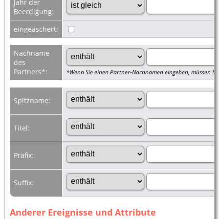
Jahr der
Beerdigung:
eingeäschert:
Nachname
des
Partners*:
*Wenn Sie einen Partner-Nachnamen eingeben, müssen Sie
Spitzname:
Titel:
Präfix:
Suffix:
Anderer Ereignisse und Attribute