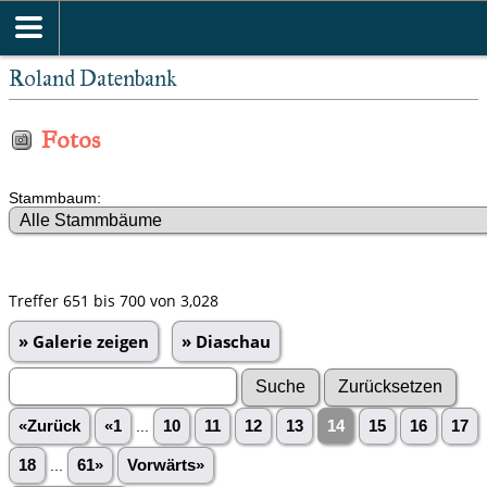
Roland Datenbank
Fotos
Stammbaum:
Treffer 651 bis 700 von 3,028
» Galerie zeigen
» Diaschau
«Zurück
«1
...
10
11
12
13
14
15
16
17
18
...
61»
Vorwärts»