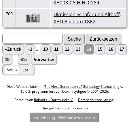
KB003-06-H H_0169
Dimission Schäfer und Althoff,
700
KBD Bochum 1862
«Zurück
«1
...
10
11
12
13
14
15
16
17
18
...
61»
Vorwärts»
Diese Website läuft mit
The Next Generation of Genealogy Sitebuilding
v.
15.0.3, programmiert von Darrin Lythgoe © 2001-2026.
Betreut von
Roland zu Dortmund e.V.
. |
Datenschutzerklärung
.
Hier geht es zum Impressum
Zur Desktop-Webseite wechseln