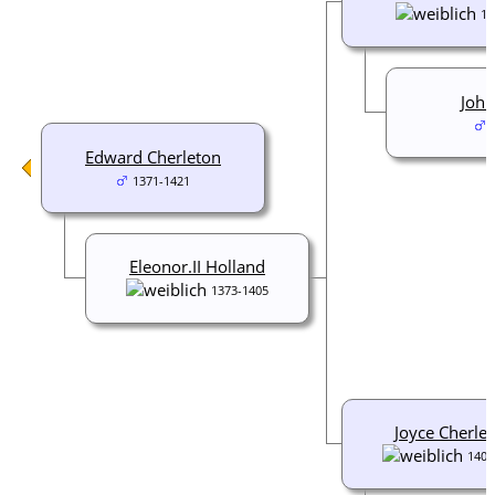
14
John
Edward Cherleton
1371-1421
Eleonor.II Holland
1373-1405
Joyce Cherle
1405