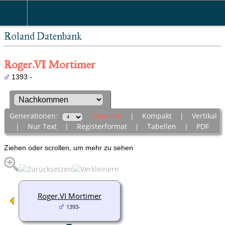
Roland Datenbank
Roger.VI Mortimer
1393 -
Generationen:
Standard
|
Kompakt
|
Vertikal
|
Nur Text
|
Registerformat
|
Tabellen
|
PDF
Ziehen oder scrollen, um mehr zu sehen
Roger.VI Mortimer
1393-