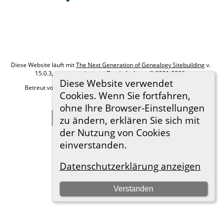
Diese Website läuft mit
The Next Generation of Genealogy Sitebuilding
v.
15.0.3, programmiert von Darrin Lythgoe © 2001-2026.
Diese Website verwendet
Betreut von
Roland zu Dortmund e.V.
. |
Datenschutzerklärung
.
Cookies. Wenn Sie fortfahren,
Hier geht es zum Impressum
ohne Ihre Browser-Einstellungen
Zur Desktop-Webseite wechseln
zu ändern, erklären Sie sich mit
der Nutzung von Cookies
einverstanden.
Datenschutzerklärung anzeigen
Verstanden