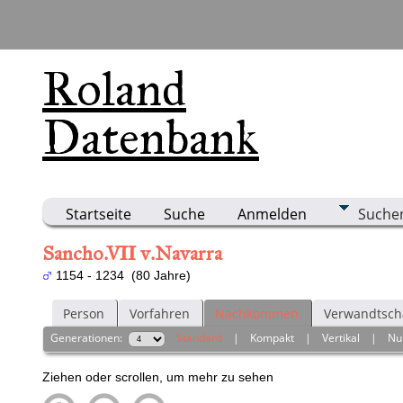
Roland
Datenbank
Startseite
Suche
Anmelden
Suche
Sancho.VII v.Navarra
1154 - 1234 (80 Jahre)
Person
Vorfahren
Nachkommen
Verwandtsch
Generationen:
Standard
|
Kompakt
|
Vertikal
|
Nu
Ziehen oder scrollen, um mehr zu sehen