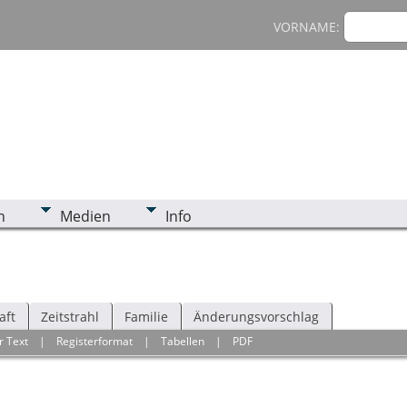
VORNAME:
n
Medien
Info
aft
Zeitstrahl
Familie
Änderungsvorschlag
r Text
|
Registerformat
|
Tabellen
|
PDF