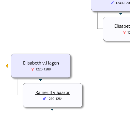
1240-1296
Elisabeth
12
Elisabeth v.Hagen
1220-1288
Rainer.II v.Saarbr
1210-1284