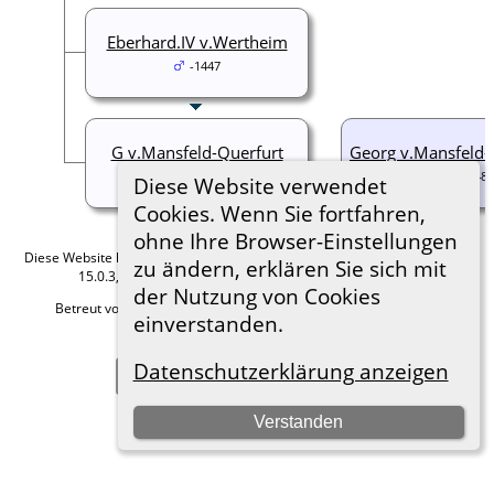
Eberhard.IV v.Wertheim
-1447
G v.Mansfeld-Querfurt
Georg v.Mansfeld-
1410-1474
nach 1448-
Diese Website verwendet
Cookies. Wenn Sie fortfahren,
ohne Ihre Browser-Einstellungen
Diese Website läuft mit
The Next Generation of Genealogy Sitebuilding
v.
zu ändern, erklären Sie sich mit
15.0.3, programmiert von Darrin Lythgoe © 2001-2026.
der Nutzung von Cookies
Betreut von
Roland zu Dortmund e.V.
. |
Datenschutzerklärung
.
einverstanden.
Hier geht es zum Impressum
Datenschutzerklärung anzeigen
Zur Desktop-Webseite wechseln
Verstanden