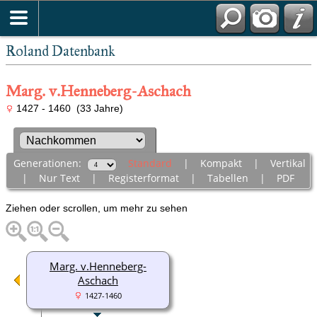
Roland Datenbank
Marg. v.Henneberg-Aschach
1427 - 1460 (33 Jahre)
Generationen:
Standard
|
Kompakt
|
Vertikal
|
Nur Text
|
Registerformat
|
Tabellen
|
PDF
Ziehen oder scrollen, um mehr zu sehen
Marg. v.Henneberg-
Aschach
1427-1460