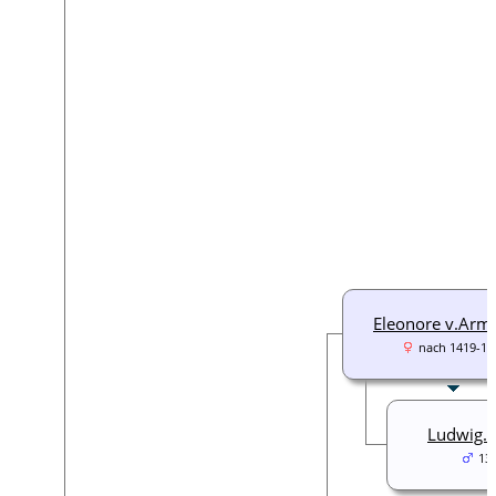
Eleonore v.Arm
nach 1419-14
Ludwig.I
13