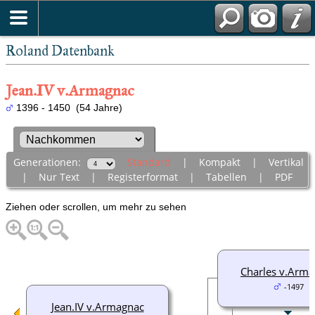
Roland Datenbank
Jean.IV v.Armagnac
1396 - 1450 (54 Jahre)
Generationen:
Standard
|
Kompakt
|
Vertikal
|
Nur Text
|
Registerformat
|
Tabellen
|
PDF
Ziehen oder scrollen, um mehr zu sehen
Charles v.Arm
-1497
Jean.IV v.Armagnac