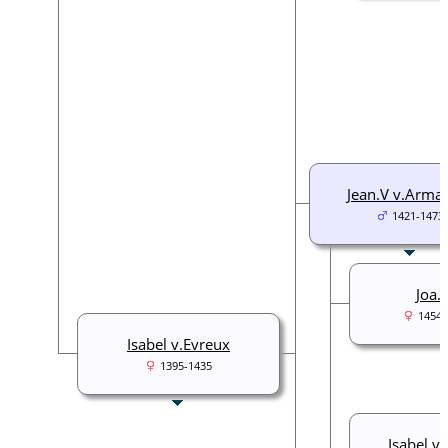
Jean.V v.Arma
1421-1473
Joa. 
1454-
Isabel v.Evreux
1395-1435
Isabel v