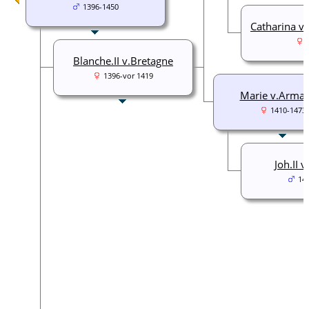
1396-1450
Catharina v.
Blanche.II v.Bretagne
1396-vor 1419
Marie v.Arma
1410-1473
Joh.II 
14