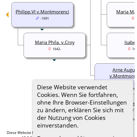
Philipp.VI v.Montmorenci
Maria Mag
-1691
Maria Phila. v.Croy
Isabel
1642-
16
Arne Augus
v.Montmoren
1678-
Diese Website verwendet
Cookies. Wenn Sie fortfahren,
ohne Ihre Browser-Einstellungen
Cath. Fel
zu ändern, erklären Sie sich mit
17
der Nutzung von Cookies
einverstanden.
Diese Website läuft mit
The Next Generation of Genealogy Sitebuilding
v.