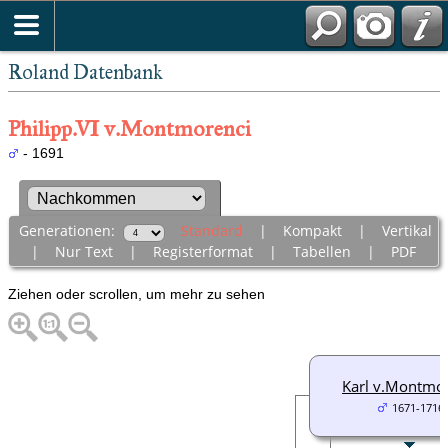
Roland Datenbank
Philipp.VI v.Montmorenci
- 1691
Generationen:
Standard
|
Kompakt
|
Vertikal
|
Nur Text
|
Registerformat
|
Tabellen
|
PDF
Ziehen oder scrollen, um mehr zu sehen
Karl v.Montmo
1671-1716