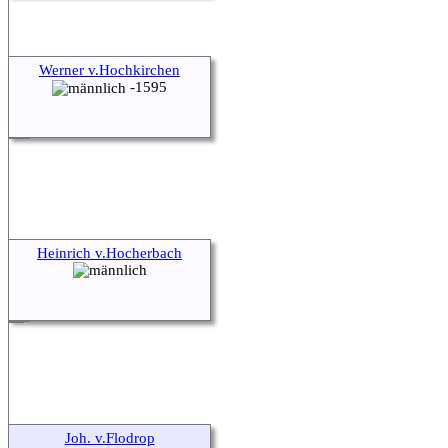
Werner v.Hochkirchen
-1595
Heinrich v.Hocherbach
Joh. v.Flodrop