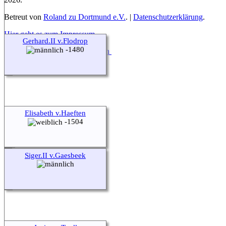
Betreut von
Roland zu Dortmund e.V.
. |
Datenschutzerklärung
.
Hier geht es zum Impressum
Gerhard.II v.Flodrop
-1480
Zur Desktop-Webseite wechseln
Elisabeth v.Haeften
-1504
Siger.II v.Gaesbeek