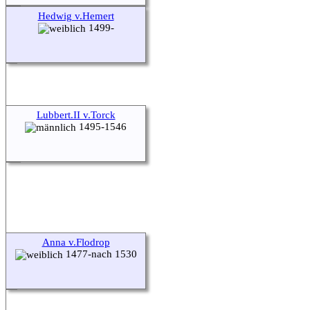
Hedwig v.Hemert
1499-
Lubbert.II v.Torck
1495-1546
Anna v.Flodrop
1477-nach 1530