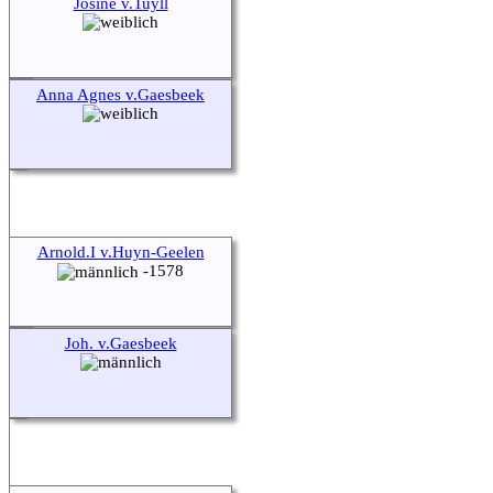
Josine v.Tuyll
Anna Agnes v.Gaesbeek
Arnold.I v.Huyn-Geelen
-1578
Joh. v.Gaesbeek