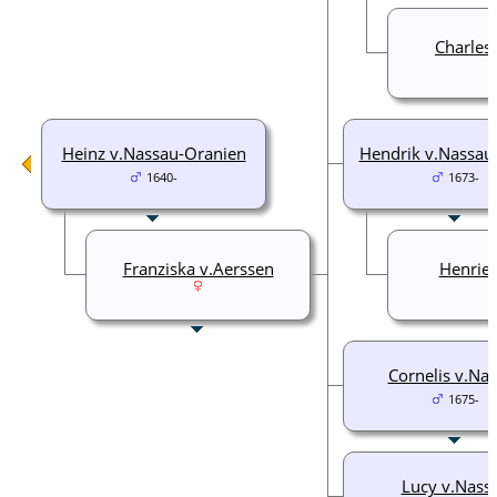
Charles 
Heinz v.Nassau-Oranien
Hendrik v.Nassau-
1640-
1673-
Franziska v.Aerssen
Henriet
Cornelis v.Na
1675-
Lucy v.Nass