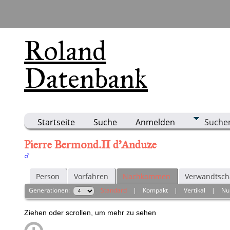
Roland
Datenbank
Startseite
Suche
Anmelden
Suche
Pierre Bermond.II d'Anduze
Person
Vorfahren
Nachkommen
Verwandtsch
Generationen:
Standard
|
Kompakt
|
Vertikal
|
Nu
Ziehen oder scrollen, um mehr zu sehen