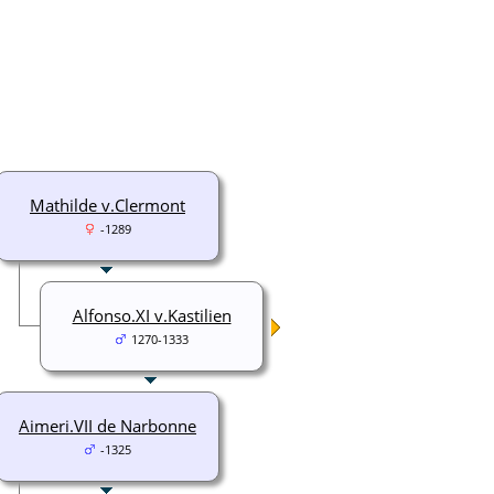
Mathilde v.Clermont
-1289
Alfonso.XI v.Kastilien
1270-1333
Aimeri.VII de Narbonne
-1325