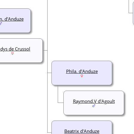
m. d'Anduze
dys de Crussol
Phila. d'Anduze
Raymond.V d'Agoult
Beatrix d'Anduze