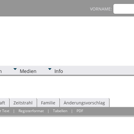
VORNAME:
n
Medien
Info
aft
Zeitstrahl
Familie
Änderungsvorschlag
r Text
|
Registerformat
|
Tabellen
|
PDF