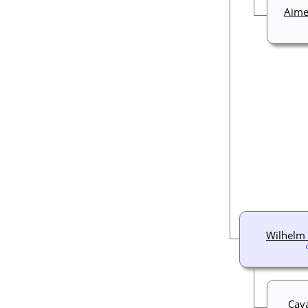
Aime
Wilhelm
Cav