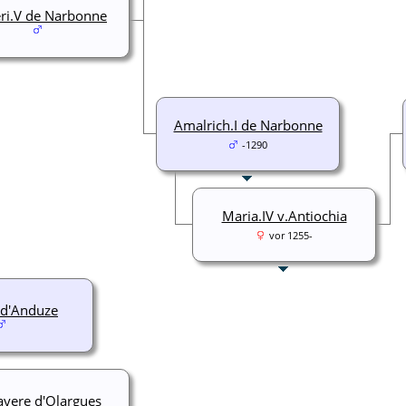
ri.V de Narbonne
Amalrich.I de Narbonne
-1290
Maria.IV v.Antiochia
vor 1255-
 d'Anduze
ayere d'Olargues