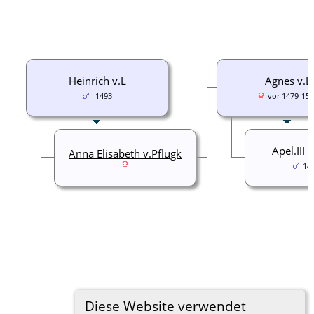
Heinrich v.L
Agnes v.L
-1493
vor 1479-15
Apel.III 
Anna Elisabeth v.Pflugk
14
Diese Website verwendet