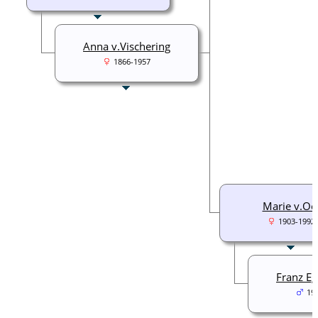
Anna v.Vischering
1866-1957
Marie v.Oe
1903-1992
Franz Eg
19