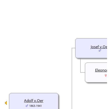
Josef v.Oer
Eleonor
Adolf v.Oer
1863-1941