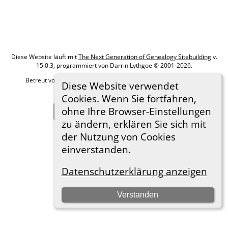
Diese Website läuft mit
The Next Generation of Genealogy Sitebuilding
v.
15.0.3, programmiert von Darrin Lythgoe © 2001-2026.
Betreut von
Roland zu Dortmund e.V.
. |
Datenschutzerklärung
.
Diese Website verwendet
Hier geht es zum Impressum
Cookies. Wenn Sie fortfahren,
ohne Ihre Browser-Einstellungen
Zur Desktop-Webseite wechseln
zu ändern, erklären Sie sich mit
der Nutzung von Cookies
einverstanden.
Datenschutzerklärung anzeigen
Verstanden