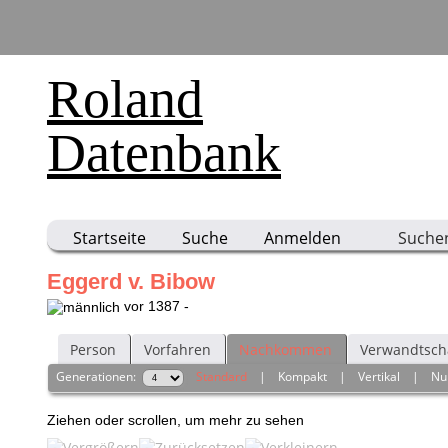
Roland
Datenbank
Startseite
Suche
Anmelden
Suche
Eggerd v. Bibow
vor 1387 -
Person
Vorfahren
Nachkommen
Verwandtsch
Generationen:
Standard
|
Kompakt
|
Vertikal
|
Nu
Ziehen oder scrollen, um mehr zu sehen