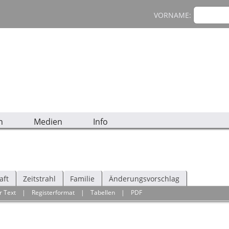
VORNAME:
n
Medien
Info
aft
Zeitstrahl
Familie
Änderungsvorschlag
r Text
|
Registerformat
|
Tabellen
|
PDF