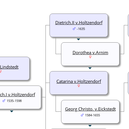
Dietrich.II v.Holtzendorf
-1635
Dorothea v.Arnim
.Lindstedt
Catarina v.Holtzendorf
ich.I v.Holtzendorf
1535-1598
Georg Christo. v.Eickstedt
1584-1655