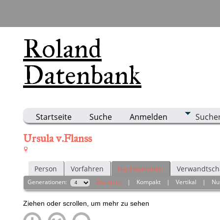
Roland
Datenbank
Startseite
Suche
Anmelden
Suche
Ursula v.Flanss
Person
Vorfahren
Nachkommen
Verwandtsch
Generationen:
Standard
|
Kompakt
|
Vertikal
|
Nu
Ziehen oder scrollen, um mehr zu sehen