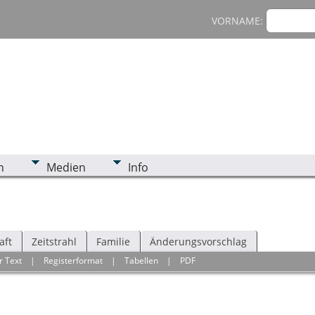
VORNAME:
n
Medien
Info
aft
Zeitstrahl
Familie
Änderungsvorschlag
r Text
|
Registerformat
|
Tabellen
|
PDF