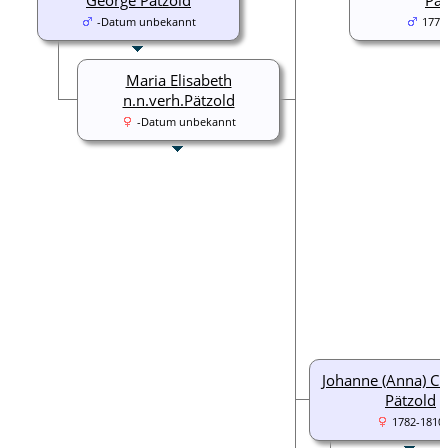
-Datum unbekannt
1773
Maria Elisabeth
n.n.verh.Pätzold
-Datum unbekannt
Johanne (Anna) Ch
Pätzold
1782-1810