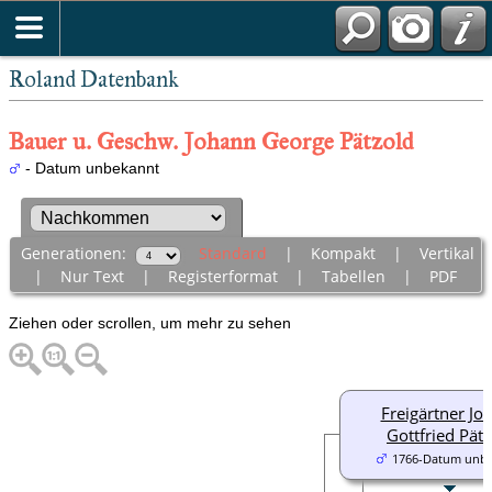
Roland Datenbank
Bauer u. Geschw. Johann George Pätzold
- Datum unbekannt
Generationen:
Standard
|
Kompakt
|
Vertikal
|
Nur Text
|
Registerformat
|
Tabellen
|
PDF
Ziehen oder scrollen, um mehr zu sehen
Freigärtner Jo
Gottfried Pät
1766-Datum unb