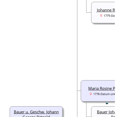
Johanne Ro
1779-Dat
Maria Rosine Pä
1778-Datum unb
Bauer u. Geschw. Johann
Bauer Joha
George Pätzold
Pät