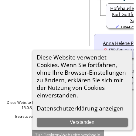
Hofehäusler.
Karl Gottfr
Sei
1784-Dat
Anna Helene Pä
1782-Datum unb
Diese Website verwendet
Cookies. Wenn Sie fortfahren,
Kutscher Jo
ohne Ihre Browser-Einstellungen
La
zu ändern, erklären Sie sich mit
1780-Dat
der Nutzung von Cookies
einverstanden.
Diese Website läuft mit
The Next Generation of Genealogy Sitebuilding
v.
Datenschutzerklärung anzeigen
15.0.3, programmiert von Darrin Lythgoe © 2001-2026.
Betreut von
Roland zu Dortmund e.V.
. |
Datenschutzerklärung
.
Verstanden
Hier geht es zum Impressum
Zur Desktop-Webseite wechseln