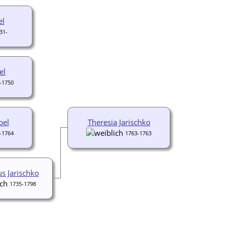
el
31-
el
-1750
pel
Theresia Jarischko
-1764
1763-1763
s Jarischko
1735-1798