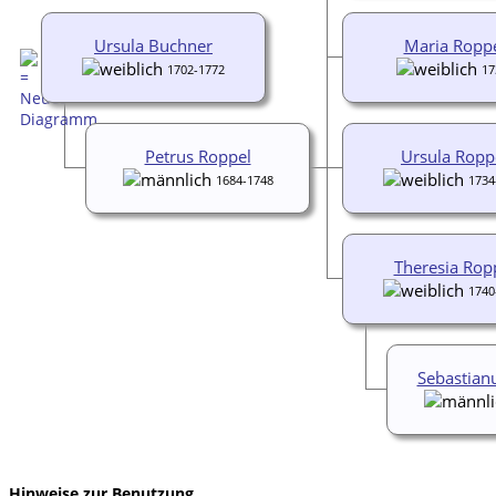
Ursula Buchner
Maria Ropp
1702-1772
17
Petrus Roppel
Ursula Ropp
1684-1748
1734
Theresia Rop
1740
Sebastianu
Hinweise zur Benutzung