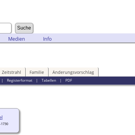
Medien
Info
Zeitstrahl
Familie
Änderungsvorschlag
|
Registerformat
|
Tabellen
|
PDF
el
-1730