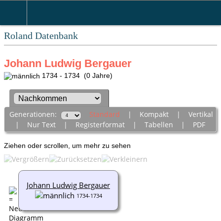
Roland Datenbank
Johann Ludwig Bergauer
1734 - 1734 (0 Jahre)
Generationen:
Standard
|
Kompakt
|
Vertikal
|
Nur Text
|
Registerformat
|
Tabellen
|
PDF
Ziehen oder scrollen, um mehr zu sehen
Johann Ludwig Bergauer
1734-1734