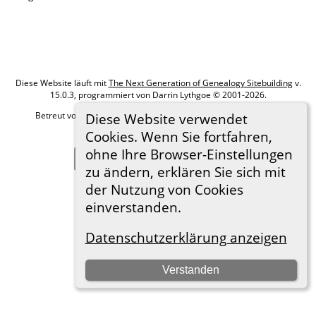
Diese Website läuft mit
The Next Generation of Genealogy Sitebuilding
v.
15.0.3, programmiert von Darrin Lythgoe © 2001-2026.
Betreut von
Roland zu Dortmund e.V.
. |
Datenschutzerklärung
.
Diese Website verwendet
Cookies. Wenn Sie fortfahren,
Hier geht es zum Impressum
ohne Ihre Browser-Einstellungen
Zur Desktop-Webseite wechseln
zu ändern, erklären Sie sich mit
der Nutzung von Cookies
einverstanden.
Datenschutzerklärung anzeigen
Verstanden