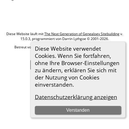
Diese Website läuft mit
The Next Generation of Genealogy Sitebuilding
v.
15.0.3, programmiert von Darrin Lythgoe © 2001-2026.
Betreut von
Roland zu Dortmund e.V.
. |
Datenschutzerklärung
.
Diese Website verwendet
Cookies. Wenn Sie fortfahren,
Hier geht es zum Impressum
ohne Ihre Browser-Einstellungen
Zur Desktop-Webseite wechseln
zu ändern, erklären Sie sich mit
der Nutzung von Cookies
einverstanden.
Datenschutzerklärung anzeigen
Verstanden