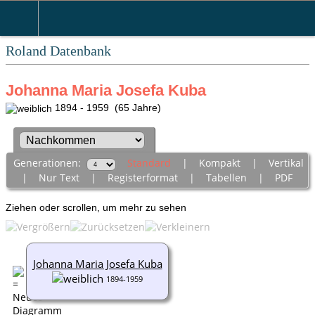
Roland Datenbank
Johanna Maria Josefa Kuba
1894 - 1959 (65 Jahre)
Generationen:
Standard
|
Kompakt
|
Vertikal
|
Nur Text
|
Registerformat
|
Tabellen
|
PDF
Ziehen oder scrollen, um mehr zu sehen
Johanna Maria Josefa Kuba
1894-1959