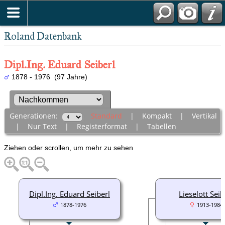
Roland Datenbank
Dipl.Ing. Eduard Seiberl
1878 - 1976 (97 Jahre)
Generationen:
Standard
|
Kompakt
|
Vertikal
|
Nur Text
|
Registerformat
|
Tabellen
Ziehen oder scrollen, um mehr zu sehen
Dipl.Ing. Eduard Seiberl
Lieselott Seib
1878-1976
1913-1984