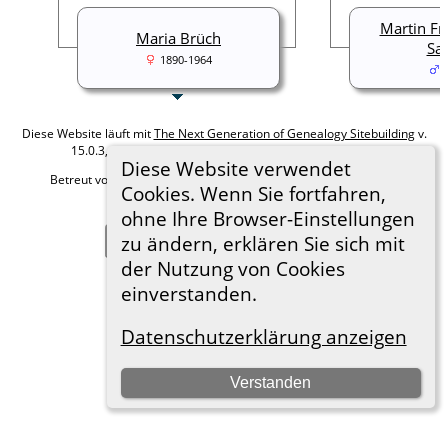
Martin Fri
Maria Brüch
Sa
1890-1964
Diese Website läuft mit
The Next Generation of Genealogy Sitebuilding
v.
15.0.3, programmiert von Darrin Lythgoe © 2001-2026.
Diese Website verwendet
Betreut von
Roland zu Dortmund e.V.
. |
Datenschutzerklärung
.
Cookies. Wenn Sie fortfahren,
Hier geht es zum Impressum
ohne Ihre Browser-Einstellungen
zu ändern, erklären Sie sich mit
Zur Desktop-Webseite wechseln
der Nutzung von Cookies
einverstanden.
Datenschutzerklärung anzeigen
Verstanden