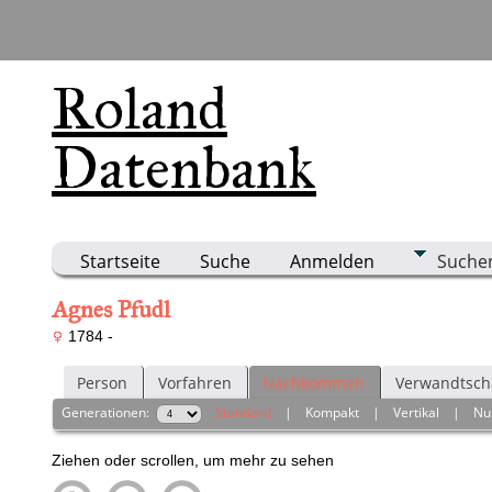
Roland
Datenbank
Startseite
Suche
Anmelden
Suche
Agnes Pfudl
1784 -
Person
Vorfahren
Nachkommen
Verwandtsch
Generationen:
Standard
|
Kompakt
|
Vertikal
|
Nu
Ziehen oder scrollen, um mehr zu sehen