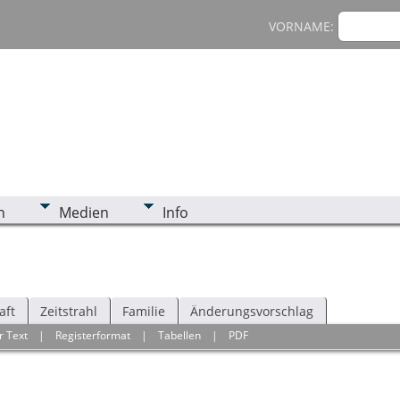
VORNAME:
n
Medien
Info
aft
Zeitstrahl
Familie
Änderungsvorschlag
r Text
|
Registerformat
|
Tabellen
|
PDF