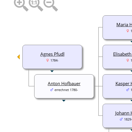
Maria 
Agnes Pfudl
Elisabet
1784-
Anton Hofbauer
Kasper 
errechnet 1780-
Johann 
1829