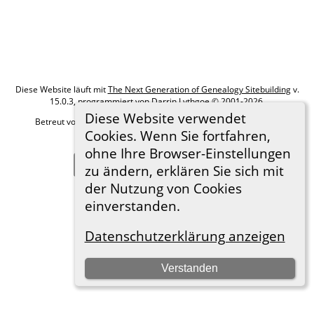
Diese Website läuft mit
The Next Generation of Genealogy Sitebuilding
v.
15.0.3, programmiert von Darrin Lythgoe © 2001-2026.
Diese Website verwendet
Betreut von
Roland zu Dortmund e.V.
. |
Datenschutzerklärung
.
Cookies. Wenn Sie fortfahren,
Hier geht es zum Impressum
ohne Ihre Browser-Einstellungen
Zur Desktop-Webseite wechseln
zu ändern, erklären Sie sich mit
der Nutzung von Cookies
einverstanden.
Datenschutzerklärung anzeigen
Verstanden