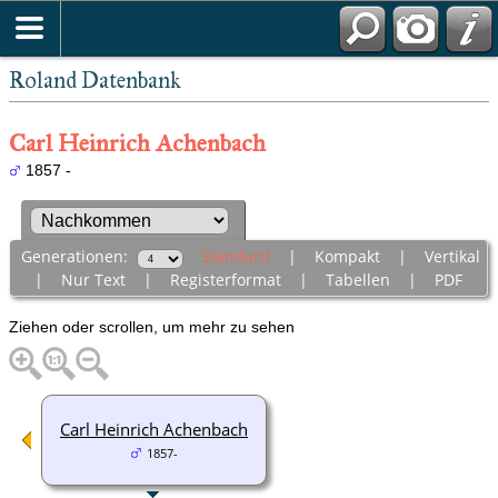
Roland Datenbank
Carl Heinrich Achenbach
1857 -
Generationen:
Standard
|
Kompakt
|
Vertikal
|
Nur Text
|
Registerformat
|
Tabellen
|
PDF
Ziehen oder scrollen, um mehr zu sehen
Carl Heinrich Achenbach
1857-