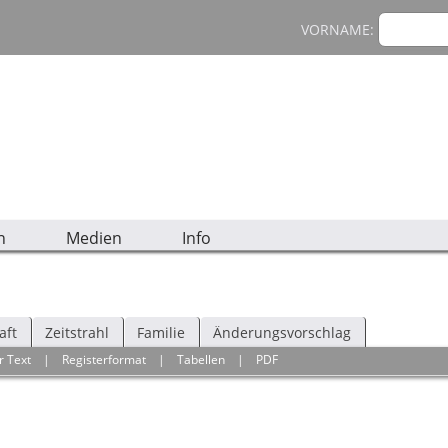
VORNAME:
n
Medien
Info
aft
Zeitstrahl
Familie
Änderungsvorschlag
r Text
|
Registerformat
|
Tabellen
|
PDF