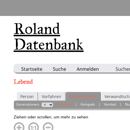
Roland
Datenbank
Startseite
Suche
Anmelden
Suche
Lebend
Person
Vorfahren
Nachkommen
Verwandtsch
Generationen:
Standard
|
Kompakt
|
Vertikal
|
Nu
Ziehen oder scrollen, um mehr zu sehen