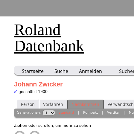
Roland
Datenbank
Startseite
Suche
Anmelden
Suche
Johann Zwicker
geschätzt 1900 -
Person
Vorfahren
Nachkommen
Verwandtsch
Generationen:
Standard
|
Kompakt
|
Vertikal
|
Nu
Ziehen oder scrollen, um mehr zu sehen