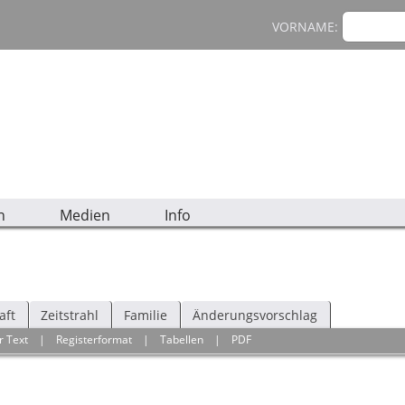
VORNAME:
n
Medien
Info
aft
Zeitstrahl
Familie
Änderungsvorschlag
r Text
|
Registerformat
|
Tabellen
|
PDF