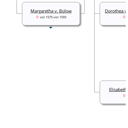
Margaretha v. Bülow
Dorothea v.
vor 1575-vor 1593
Elisabeth