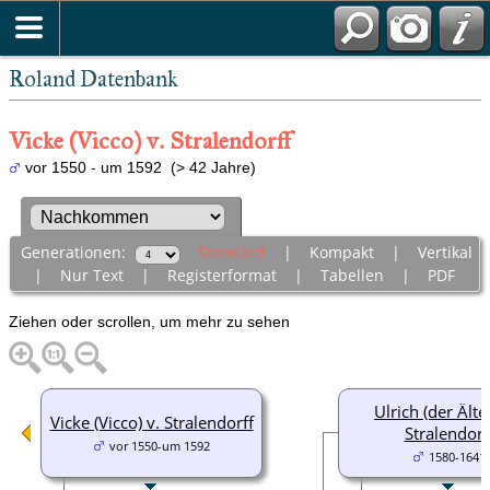
Roland Datenbank
Vicke (Vicco) v. Stralendorff
vor 1550 - um 1592 (> 42 Jahre)
Generationen:
Standard
|
Kompakt
|
Vertikal
|
Nur Text
|
Registerformat
|
Tabellen
|
PDF
Ziehen oder scrollen, um mehr zu sehen
Ulrich (der Älter
Vicke (Vicco) v. Stralendorff
Stralendorf
vor 1550-um 1592
1580-1641