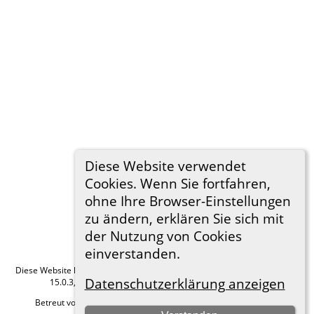
Diese Website verwendet
Cookies. Wenn Sie fortfahren,
ohne Ihre Browser-Einstellungen
zu ändern, erklären Sie sich mit
der Nutzung von Cookies
einverstanden.
Diese Website läuft mit
The Next Generation of Genealogy Sitebuilding
v.
Datenschutzerklärung anzeigen
15.0.3, programmiert von Darrin Lythgoe © 2001-2026.
Betreut von
Roland zu Dortmund e.V.
. |
Datenschutzerklärung
.