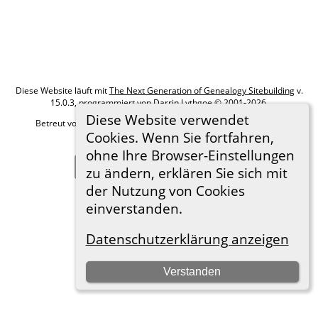
Diese Website läuft mit
The Next Generation of Genealogy Sitebuilding
v.
15.0.3, programmiert von Darrin Lythgoe © 2001-2026.
Diese Website verwendet
Betreut von
Roland zu Dortmund e.V.
. |
Datenschutzerklärung
.
Cookies. Wenn Sie fortfahren,
Hier geht es zum Impressum
ohne Ihre Browser-Einstellungen
Zur Desktop-Webseite wechseln
zu ändern, erklären Sie sich mit
der Nutzung von Cookies
einverstanden.
Datenschutzerklärung anzeigen
Verstanden