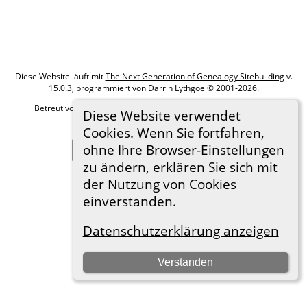
Diese Website läuft mit
The Next Generation of Genealogy Sitebuilding
v.
15.0.3, programmiert von Darrin Lythgoe © 2001-2026.
Betreut von
Roland zu Dortmund e.V.
. |
Datenschutzerklärung
.
Diese Website verwendet
Hier geht es zum Impressum
Cookies. Wenn Sie fortfahren,
ohne Ihre Browser-Einstellungen
Zur Desktop-Webseite wechseln
zu ändern, erklären Sie sich mit
der Nutzung von Cookies
einverstanden.
Datenschutzerklärung anzeigen
Verstanden