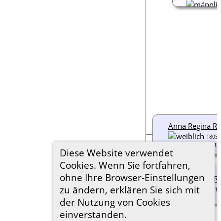
unbe
Anna Regina R
1805
unbekannt
Diese Website verwendet
Cookies. Wenn Sie fortfahren,
ohne Ihre Browser-Einstellungen
Maria Rosine R
zu ändern, erklären Sie sich mit
1810
der Nutzung von Cookies
einverstanden.