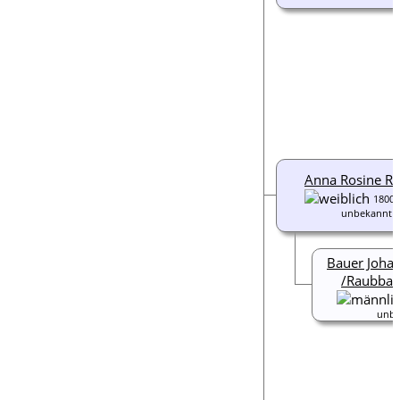
Anna Rosine R
1800
unbekannt
Bauer Johan
/Raubbac
unbe