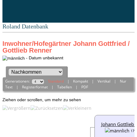
Roland Datenbank
Inwohner/Hofegärtner Johann Gottfried /
Gottlieb Renner
- Datum unbekannt
Generationen:
Standard
|
Kompakt
|
Vertikal
|
Nur
Text
|
Registerformat
|
Tabellen
|
PDF
Ziehen oder scrollen, um mehr zu sehen
Johann Gottlieb 
179