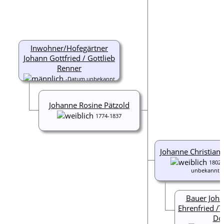
Inwohner/Hofegärtner
Johann Gottfried / Gottlieb
Renner
-Datum unbekannt
Johanne Rosine Pätzold
1774-1837
Johanne Christian
1802
unbekannt
Bauer Joha
Ehrenfried /
Do