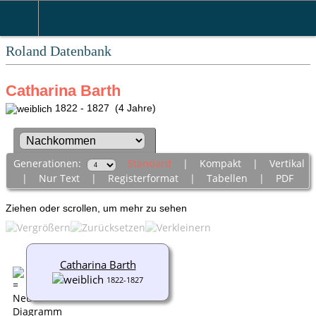
Roland Datenbank
Catharina Barth
1822 - 1827 (4 Jahre)
Generationen:
Standard
|
Kompakt
|
Vertikal
|
Nur Text
|
Registerformat
|
Tabellen
|
PDF
Ziehen oder scrollen, um mehr zu sehen
Catharina Barth
1822-1827