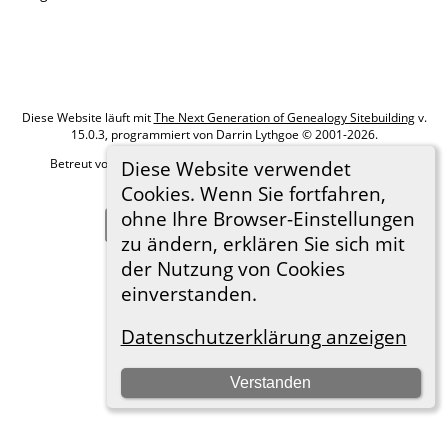
Diese Website läuft mit
The Next Generation of Genealogy Sitebuilding
v.
15.0.3, programmiert von Darrin Lythgoe © 2001-2026.
Betreut von
Roland zu Dortmund e.V.
. |
Datenschutzerklärung
.
Diese Website verwendet
Cookies. Wenn Sie fortfahren,
Hier geht es zum Impressum
ohne Ihre Browser-Einstellungen
Zur Desktop-Webseite wechseln
zu ändern, erklären Sie sich mit
der Nutzung von Cookies
einverstanden.
Datenschutzerklärung anzeigen
Verstanden