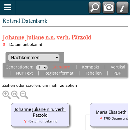
Roland Datenbank
Johanne Juliane n.n. verh. Pätzold
- Datum unbekannt
Generationen:
Standard
|
Kompakt
|
Vertikal
|
Nur Text
|
Registerformat
|
Tabellen
|
PDF
Ziehen oder scrollen, um mehr zu sehen
Johanne Juliane n.n. verh.
Maria Elisabeth 
Pätzold
1785-Datum unb
-Datum unbekannt