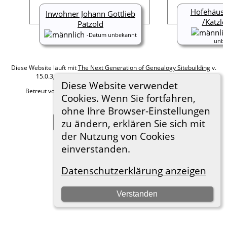
Hofehäusle
Inwohner Johann Gottlieb
/Kätzle
Pätzold
-Datum unbekannt
unbe
Diese Website läuft mit
The Next Generation of Genealogy Sitebuilding
v.
15.0.3, programmiert von Darrin Lythgoe © 2001-2026.
Diese Website verwendet
Betreut von
Roland zu Dortmund e.V.
. |
Datenschutzerklärung
.
Cookies. Wenn Sie fortfahren,
Hier geht es zum Impressum
ohne Ihre Browser-Einstellungen
zu ändern, erklären Sie sich mit
Zur Desktop-Webseite wechseln
der Nutzung von Cookies
einverstanden.
Datenschutzerklärung anzeigen
Verstanden