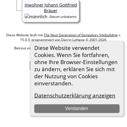
Inwohner Johann Gottfried
Bräuer
-Datum unbekannt
Diese Website läuft mit
The Next Generation of Genealogy Sitebuilding
v.
15.0.3, programmiert von Darrin Lythgoe © 2001-2026.
Diese Website verwendet
Betreut von
Roland zu Dortmund e.V.
. |
Datenschutzerklärung
.
Cookies. Wenn Sie fortfahren,
Hier geht es zum Impressum
ohne Ihre Browser-Einstellungen
Zur Desktop-Webseite wechseln
zu ändern, erklären Sie sich mit
der Nutzung von Cookies
einverstanden.
Datenschutzerklärung anzeigen
Verstanden