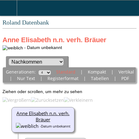
Roland Datenbank
Anne Elisabeth n.n. verh. Bräuer
- Datum unbekannt
Generationen:
Standard
|
Kompakt
|
Vertikal
|
Nur Text
|
Registerformat
|
Tabellen
|
PDF
Ziehen oder scrollen, um mehr zu sehen
Anne Elisabeth n.n. verh.
Bräuer
-Datum unbekannt