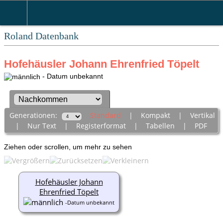
Roland Datenbank
Hofehäusler Johann Ehrenfried Töpelt
- Datum unbekannt
Generationen:
Standard
|
Kompakt
|
Vertikal
|
Nur Text
|
Registerformat
|
Tabellen
|
PDF
Ziehen oder scrollen, um mehr zu sehen
Hofehäusler Johann
Ehrenfried Töpelt
-Datum unbekannt