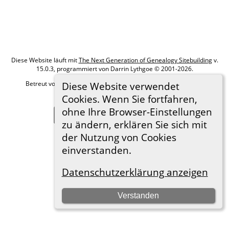
Diese Website läuft mit
The Next Generation of Genealogy Sitebuilding
v.
15.0.3, programmiert von Darrin Lythgoe © 2001-2026.
Betreut von
Roland zu Dortmund e.V.
. |
Datenschutzerklärung
.
Diese Website verwendet
Cookies. Wenn Sie fortfahren,
Hier geht es zum Impressum
ohne Ihre Browser-Einstellungen
Zur Desktop-Webseite wechseln
zu ändern, erklären Sie sich mit
der Nutzung von Cookies
einverstanden.
Datenschutzerklärung anzeigen
Verstanden