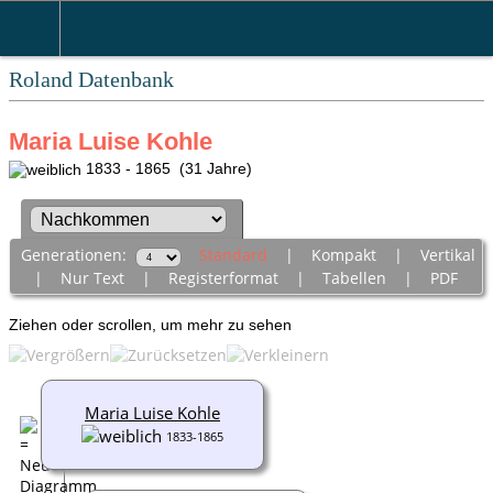
Roland Datenbank
Maria Luise Kohle
1833 - 1865 (31 Jahre)
Generationen:
Standard
|
Kompakt
|
Vertikal
|
Nur Text
|
Registerformat
|
Tabellen
|
PDF
Ziehen oder scrollen, um mehr zu sehen
Maria Luise Kohle
1833-1865