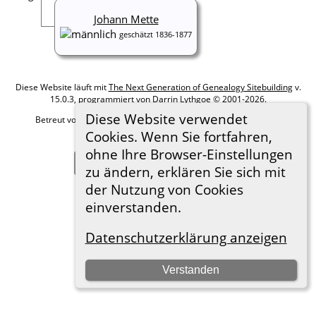
Johann Mette
geschätzt 1836-1877
Diese Website läuft mit
The Next Generation of Genealogy Sitebuilding
v.
15.0.3, programmiert von Darrin Lythgoe © 2001-2026.
Diese Website verwendet
Betreut von
Roland zu Dortmund e.V.
. |
Datenschutzerklärung
.
Cookies. Wenn Sie fortfahren,
Hier geht es zum Impressum
ohne Ihre Browser-Einstellungen
Zur Desktop-Webseite wechseln
zu ändern, erklären Sie sich mit
der Nutzung von Cookies
einverstanden.
Datenschutzerklärung anzeigen
Verstanden