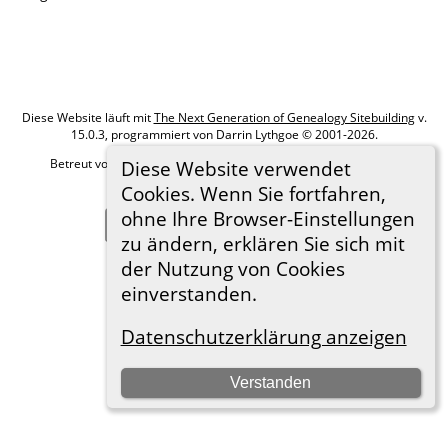
Diese Website läuft mit
The Next Generation of Genealogy Sitebuilding
v.
15.0.3, programmiert von Darrin Lythgoe © 2001-2026.
Betreut von
Roland zu Dortmund e.V.
. |
Datenschutzerklärung
.
Diese Website verwendet
Cookies. Wenn Sie fortfahren,
Hier geht es zum Impressum
ohne Ihre Browser-Einstellungen
Zur Desktop-Webseite wechseln
zu ändern, erklären Sie sich mit
der Nutzung von Cookies
einverstanden.
Datenschutzerklärung anzeigen
Verstanden