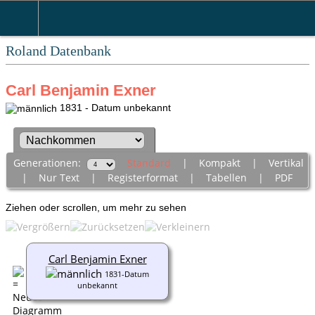
Roland Datenbank
Carl Benjamin Exner
1831 - Datum unbekannt
Generationen:
Standard
|
Kompakt
|
Vertikal
|
Nur Text
|
Registerformat
|
Tabellen
|
PDF
Ziehen oder scrollen, um mehr zu sehen
Carl Benjamin Exner
1831-Datum
unbekannt