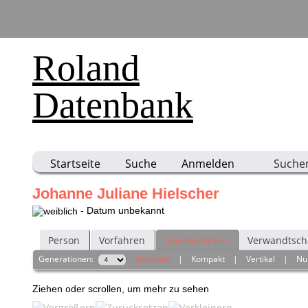
Roland
Datenbank
Startseite
Suche
Anmelden
Suche
Johanne Juliane Hielscher
- Datum unbekannt
Person
Vorfahren
Nachkommen
Verwandtsch
Generationen:
Standard
|
Kompakt
|
Vertikal
|
Nu
Ziehen oder scrollen, um mehr zu sehen