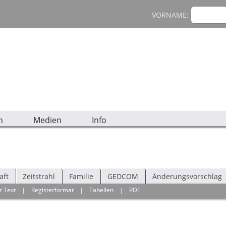
VORNAME:
n
Medien
Info
aft
Zeitstrahl
Familie
GEDCOM
Änderungsvorschlag
r Text
|
Registerformat
|
Tabellen
|
PDF