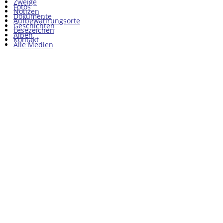
Zweige
Fotos
Notizen
Dokumente
Aufbewahrungsorte
Geschichten
Lesezeichen
Alben
Kontakt
Alle Medien