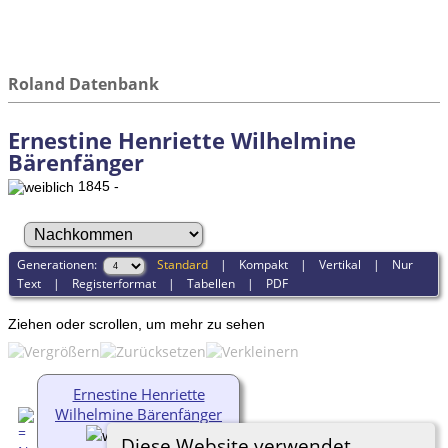
Roland Datenbank
Ernestine Henriette Wilhelmine
Bärenfänger
1845 -
Generationen:
Standard
|
Kompakt
|
Vertikal
|
Nur
Text
|
Registerformat
|
Tabellen
|
PDF
Ziehen oder scrollen, um mehr zu sehen
Ernestine Henriette
Wilhelmine Bärenfänger
1845-
Diese Website verwendet