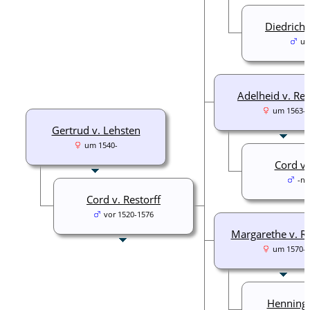
Diedrich 
um
Adelheid v. Res
um 1563-
Gertrud v. Lehsten
um 1540-
Cord v
-na
Cord v. Restorff
vor 1520-1576
Margarethe v. Re
um 1570-
Henning 