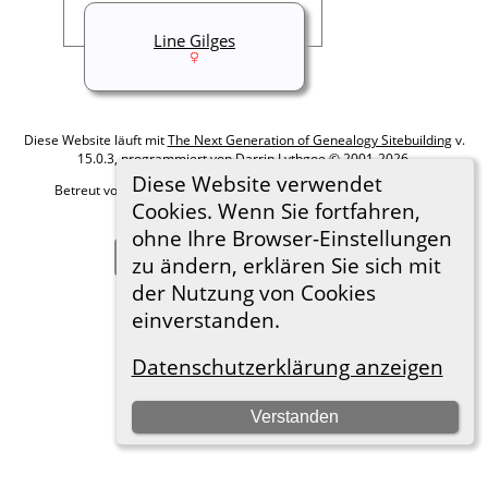
Line Gilges
Diese Website läuft mit
The Next Generation of Genealogy Sitebuilding
v.
15.0.3, programmiert von Darrin Lythgoe © 2001-2026.
Diese Website verwendet
Betreut von
Roland zu Dortmund e.V.
. |
Datenschutzerklärung
.
Cookies. Wenn Sie fortfahren,
Hier geht es zum Impressum
ohne Ihre Browser-Einstellungen
Zur Desktop-Webseite wechseln
zu ändern, erklären Sie sich mit
der Nutzung von Cookies
einverstanden.
Datenschutzerklärung anzeigen
Verstanden