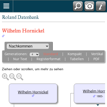
Roland Datenbank
Wilhelm Hornickel
Generationen:
Standard
|
Kompakt
|
Vertikal
|
Nur Text
|
Registerformat
|
Tabellen
|
PDF
Ziehen oder scrollen, um mehr zu sehen
Wilhelm Horni
Wilhelm Hornickel
1883-