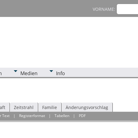
VORNAME:
n
Medien
Info
aft
Zeitstrahl
Familie
Änderungsvorschlag
r Text
|
Registerformat
|
Tabellen
|
PDF