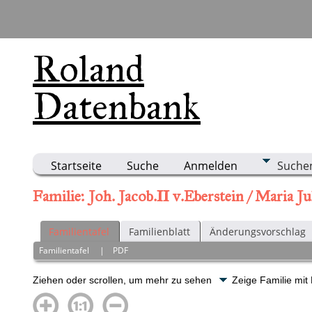
Roland
Datenbank
Startseite
Suche
Anmelden
Suche
Familie: Joh. Jacob.II v.Eberstein / Maria J
Familientafel
Familienblatt
Änderungsvorschlag
Familientafel
|
PDF
Ziehen oder scrollen, um mehr zu sehen
Zeige Familie mit