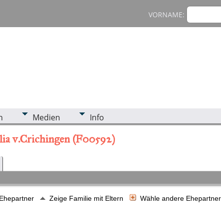
VORNAME:
n
Medien
Info
ulia v.Crichingen (F00592)
 Ehepartner
Zeige Familie mit Eltern
Wähle andere Ehepartne