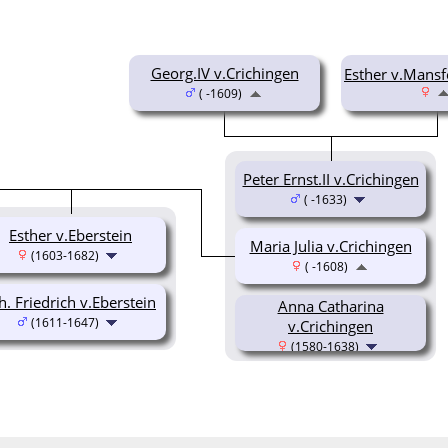
Georg.IV v.Crichingen
Esther v.Mansf
( -1609)
Peter Ernst.II v.Crichingen
( -1633)
Esther v.Eberstein
Maria Julia v.Crichingen
(1603-1682)
( -1608)
h. Friedrich v.Eberstein
Anna Catharina
(1611-1647)
v.Crichingen
(1580-1638)