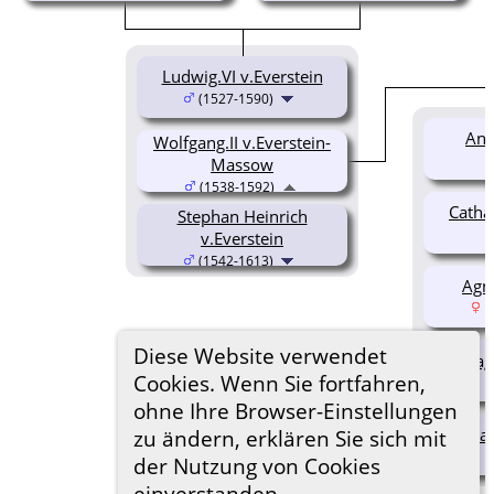
Ludwig.VI v.Everstein
(1527-1590)
Ann
Wolfgang.II v.Everstein-
Massow
(1538-1592)
Catha
Stephan Heinrich
v.Everstein
(1542-1613)
Agne
(
Diese Website verwendet
Magd
Cookies. Wenn Sie fortfahren,
ohne Ihre Browser-Einstellungen
Wal
zu ändern, erklären Sie sich mit
der Nutzung von Cookies
einverstanden.