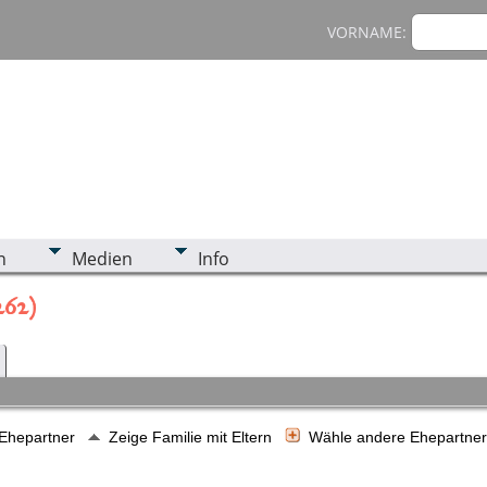
VORNAME:
n
Medien
Info
262)
 Ehepartner
Zeige Familie mit Eltern
Wähle andere Ehepartne