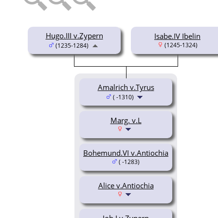
Hugo.III v.Zypern
Isabe.IV Ibelin
(1245-1324)
(1235-1284)
Amalrich v.Tyrus
( -1310)
Marg. v.L
Bohemund.VI v.Antiochia
( -1283)
Alice v.Antiochia
Joh.I v.Zypern