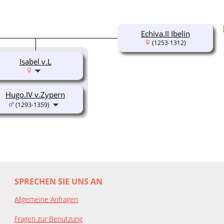
Echiva.II Ibelin
(1253-1312)
Isabel v.L
Hugo.IV v.Zypern
(1293-1359)
SPRECHEN SIE UNS AN
Allgemeine Anfragen
Fragen zur Benutzung