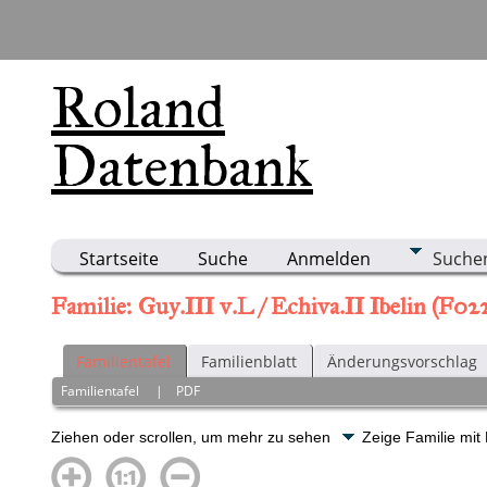
Roland
Datenbank
Startseite
Suche
Anmelden
Suche
Familie: Guy.III v.L / Echiva.II Ibelin (F02
Familientafel
Familienblatt
Änderungsvorschlag
Familientafel
|
PDF
Ziehen oder scrollen, um mehr zu sehen
Zeige Familie mit