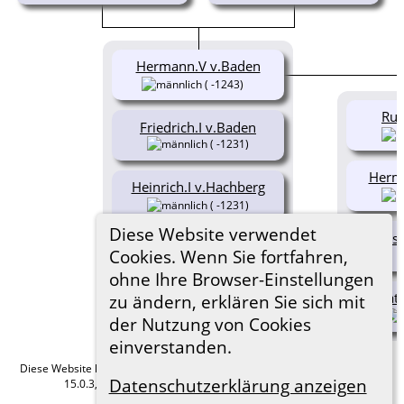
Hermann.V v.Baden
( -1243)
Rud
Friedrich.I v.Baden
( -1231)
Herma
Heinrich.I v.Hachberg
( -1231)
Diese Website verwendet
Elis
Gertrud v.Baden
Cookies. Wenn Sie fortfahren,
(1170-1225)
ohne Ihre Browser-Einstellungen
Math
zu ändern, erklären Sie sich mit
der Nutzung von Cookies
einverstanden.
Diese Website läuft mit
The Next Generation of Genealogy Sitebuilding
v.
Datenschutzerklärung anzeigen
15.0.3, programmiert von Darrin Lythgoe © 2001-2026.