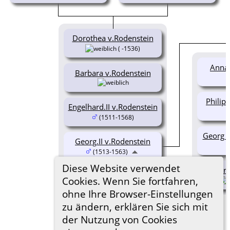
Dorothea v.Rodenstein
( -1536)
Anna.
Barbara v.Rodenstein
Philipp
Engelhard.II v.Rodenstein
(1511-1568)
Georg O
Georg.II v.Rodenstein
(1513-1563)
Diese Website verwendet
Marg
Hans.VI v.Rodenstein
Cookies. Wenn Sie fortfahren,
(1514-1580)
ohne Ihre Browser-Einstellungen
zu ändern, erklären Sie sich mit
der Nutzung von Cookies