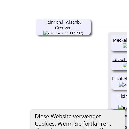
Heinrich.II v.Isenb.-
Grenzau
(1190-1237)
Meckel.I
Luckel.I
Elisabet
Heinr
Gerl
Diese Website verwendet
Cookies. Wenn Sie fortfahren,