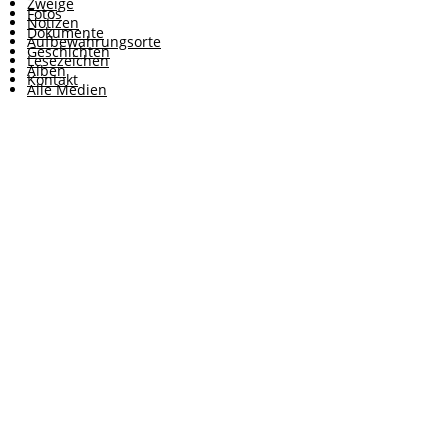
Zweige
Fotos
Notizen
Dokumente
Aufbewahrungsorte
Geschichten
Lesezeichen
Alben
Kontakt
Alle Medien