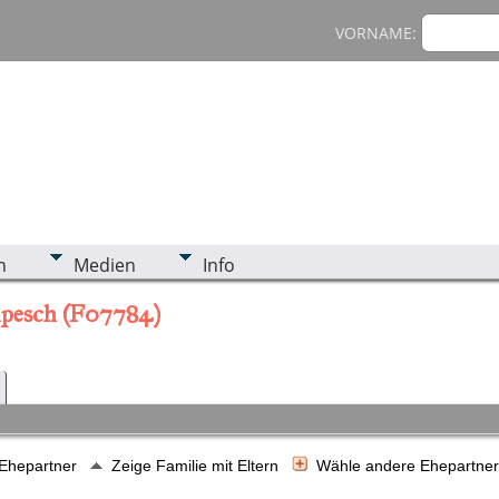
VORNAME:
n
Medien
Info
ompesch (F07784)
 Ehepartner
Zeige Familie mit Eltern
Wähle andere Ehepartne