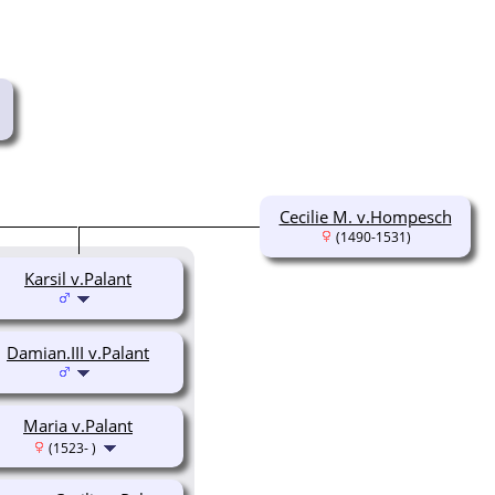
Cecilie M. v.Hompesch
(1490-1531)
Karsil v.Palant
Damian.III v.Palant
Maria v.Palant
(1523- )