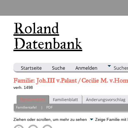
Roland
Datenbank
Startseite
Suche
Anmelden
Suche
Familie: Joh.III v.Palant / Cecilie M. v.H
verh. 1498
Familientafel
Familienblatt
Änderungsvorschlag
Familientafel
|
PDF
Ziehen oder scrollen, um mehr zu sehen
Zeige Familie mit